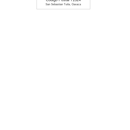
Codigo Postal 71324
San Sebastian Tutla, Oaxaca