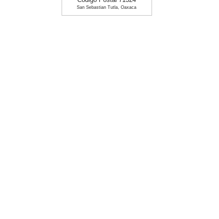
Codigo Postal 71324
San Sebastian Tutla, Oaxaca