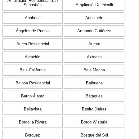
Ampliación Residencial San
Sebastián
Ampliación Xichicalli
Anáhuac
Andalucía
Ángeles de Puebla
Armando Gutiérrez
Aurea Residencial
Aurora
Aviación
Aztecas
Baja California
Baja Marina
Balboa Residencial
Balbuena
Barrio Álamo
Bataques
Bellavista
Benito Juárez
Bordo la Rivera
Bordo Wisteria
Borquez
Bosque del Sol