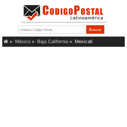
»
México
»
Baja California
»
Mexicali