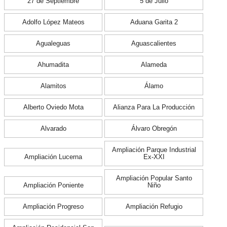
27 de Septiembre
5 de Julio
Adolfo López Mateos
Aduana Garita 2
Agualeguas
Aguascalientes
Ahumadita
Alameda
Alamitos
Álamo
Alberto Oviedo Mota
Alianza Para La Producción
Alvarado
Álvaro Obregón
Ampliación Parque Industrial
Ampliación Lucerna
Ex-XXI
Ampliación Popular Santo
Ampliación Poniente
Niño
Ampliación Progreso
Ampliación Refugio