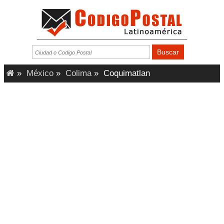
»
México
»
Colima
»
Coquimatlan