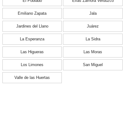
El Poblado
Elías Zamora Verduzco
Emiliano Zapata
Jala
Jardines del Llano
Juárez
La Esperanza
La Sidra
Las Higueras
Las Moras
Los Limones
San Miguel
Valle de las Huertas