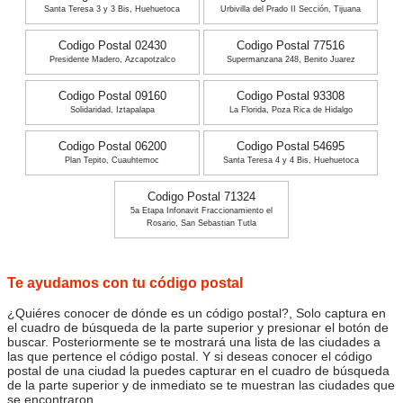
Santa Teresa 3 y 3 Bis, Huehuetoca
Urbivilla del Prado II Sección, Tijuana
Codigo Postal 02430
Codigo Postal 77516
Presidente Madero, Azcapotzalco
Supermanzana 248, Benito Juarez
Codigo Postal 09160
Codigo Postal 93308
Solidaridad, Iztapalapa
La Florida, Poza Rica de Hidalgo
Codigo Postal 06200
Codigo Postal 54695
Plan Tepito, Cuauhtemoc
Santa Teresa 4 y 4 Bis, Huehuetoca
Codigo Postal 71324
5a Etapa Infonavit Fraccionamiento el
Rosario, San Sebastian Tutla
Te ayudamos con tu código postal
¿Quiéres conocer de dónde es un código postal?, Solo captura en
el cuadro de búsqueda de la parte superior y presionar el botón de
buscar. Posteriormente se te mostrará una lista de las ciudades a
las que pertence el código postal. Y si deseas conocer el código
postal de una ciudad la puedes capturar en el cuadro de búsqueda
de la parte superior y de inmediato se te muestran las ciudades que
se encontraron.