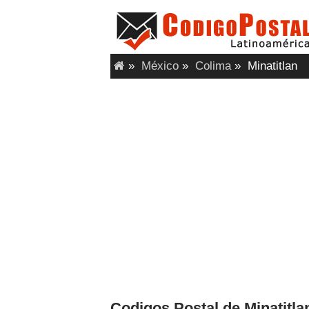
»
México
»
Colima
»
Minatitlan
Codigos Postal de Minatitla