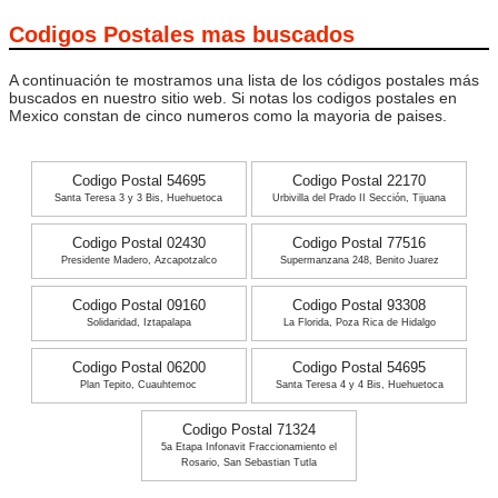
Codigos Postales mas buscados
A continuación te mostramos una lista de los códigos postales más
buscados en nuestro sitio web. Si notas los codigos postales en
Mexico constan de cinco numeros como la mayoria de paises.
Codigo Postal 54695
Codigo Postal 22170
Santa Teresa 3 y 3 Bis, Huehuetoca
Urbivilla del Prado II Sección, Tijuana
Codigo Postal 02430
Codigo Postal 77516
Presidente Madero, Azcapotzalco
Supermanzana 248, Benito Juarez
Codigo Postal 09160
Codigo Postal 93308
Solidaridad, Iztapalapa
La Florida, Poza Rica de Hidalgo
Codigo Postal 06200
Codigo Postal 54695
Plan Tepito, Cuauhtemoc
Santa Teresa 4 y 4 Bis, Huehuetoca
Codigo Postal 71324
5a Etapa Infonavit Fraccionamiento el
Rosario, San Sebastian Tutla