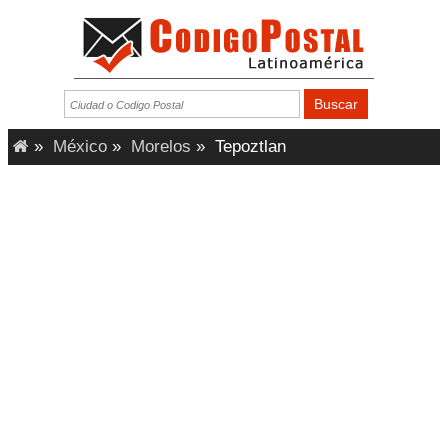
»
México
»
Morelos
»
Tepoztlan