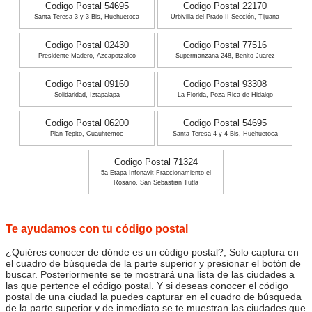
Codigo Postal 54695
Codigo Postal 22170
Santa Teresa 3 y 3 Bis, Huehuetoca
Urbivilla del Prado II Sección, Tijuana
Codigo Postal 02430
Codigo Postal 77516
Presidente Madero, Azcapotzalco
Supermanzana 248, Benito Juarez
Codigo Postal 09160
Codigo Postal 93308
Solidaridad, Iztapalapa
La Florida, Poza Rica de Hidalgo
Codigo Postal 06200
Codigo Postal 54695
Plan Tepito, Cuauhtemoc
Santa Teresa 4 y 4 Bis, Huehuetoca
Codigo Postal 71324
5a Etapa Infonavit Fraccionamiento el
Rosario, San Sebastian Tutla
Te ayudamos con tu código postal
¿Quiéres conocer de dónde es un código postal?, Solo captura en
el cuadro de búsqueda de la parte superior y presionar el botón de
buscar. Posteriormente se te mostrará una lista de las ciudades a
las que pertence el código postal. Y si deseas conocer el código
postal de una ciudad la puedes capturar en el cuadro de búsqueda
de la parte superior y de inmediato se te muestran las ciudades que