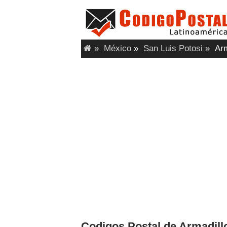
»
México
»
San Luis Potosi
»
Arma
Codigos Postal de Armadillo