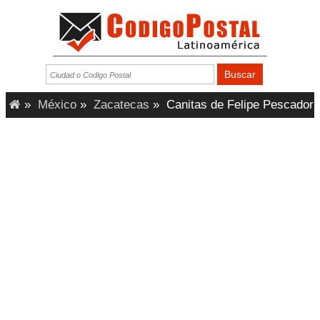
»
México
»
Zacatecas
»
Canitas de Felipe Pescador