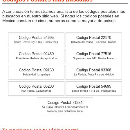
A continuación te mostramos una lista de los códigos postales más
buscados en nuestro sitio web. Si notas los codigos postales en
Mexico constan de cinco numeros como la mayoria de paises.
Codigo Postal 54695
Codigo Postal 22170
Santa Teresa 3 y 3 Bis, Huehuetoca
Urbivilla del Prado II Sección, Tijuana
Codigo Postal 02430
Codigo Postal 77516
Presidente Madero, Azcapotzalco
Supermanzana 248, Benito Juarez
Codigo Postal 09160
Codigo Postal 93308
Solidaridad, Iztapalapa
La Florida, Poza Rica de Hidalgo
Codigo Postal 06200
Codigo Postal 54695
Plan Tepito, Cuauhtemoc
Santa Teresa 4 y 4 Bis, Huehuetoca
Codigo Postal 71324
5a Etapa Infonavit Fraccionamiento el
Rosario, San Sebastian Tutla