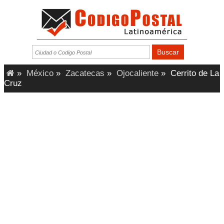
»
México
»
Zacatecas
»
Ojocaliente
»
Cerrito de La
Cruz