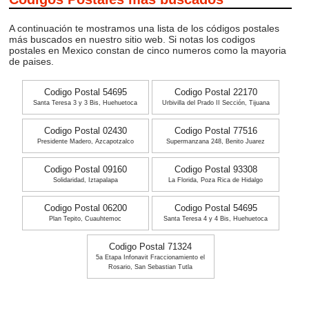
A continuación te mostramos una lista de los códigos postales
más buscados en nuestro sitio web. Si notas los codigos
postales en Mexico constan de cinco numeros como la mayoria
de paises.
Codigo Postal 54695
Codigo Postal 22170
Santa Teresa 3 y 3 Bis, Huehuetoca
Urbivilla del Prado II Sección, Tijuana
Codigo Postal 02430
Codigo Postal 77516
Presidente Madero, Azcapotzalco
Supermanzana 248, Benito Juarez
Codigo Postal 09160
Codigo Postal 93308
Solidaridad, Iztapalapa
La Florida, Poza Rica de Hidalgo
Codigo Postal 06200
Codigo Postal 54695
Plan Tepito, Cuauhtemoc
Santa Teresa 4 y 4 Bis, Huehuetoca
Codigo Postal 71324
5a Etapa Infonavit Fraccionamiento el
Rosario, San Sebastian Tutla