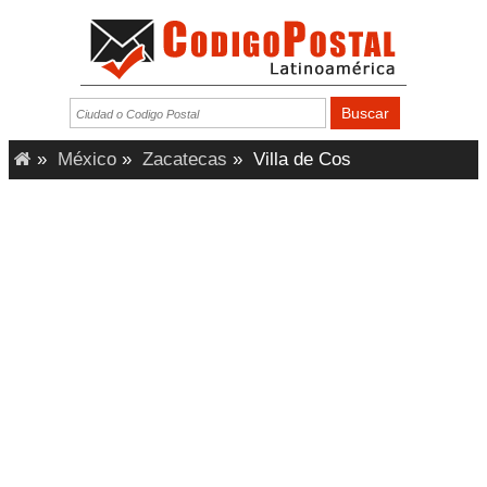
»
México
»
Zacatecas
»
Villa de Cos