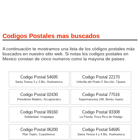
Codigos Postales mas buscados
A continuación te mostramos una lista de los códigos postales más
buscados en nuestro sitio web. Si notas los codigos postales en
Mexico constan de cinco numeros como la mayoria de paises.
Codigo Postal 54695
Codigo Postal 22170
Santa Teresa 3 y 3 Bis, Huehuetoca
Urbivilla del Prado II Sección, Tijuana
Codigo Postal 02430
Codigo Postal 77516
Presidente Madero, Azcapotzalco
Supermanzana 248, Benito Juarez
Codigo Postal 09160
Codigo Postal 93308
Solidaridad, Iztapalapa
La Florida, Poza Rica de Hidalgo
Codigo Postal 06200
Codigo Postal 54695
Plan Tepito, Cuauhtemoc
Santa Teresa 4 y 4 Bis, Huehuetoca