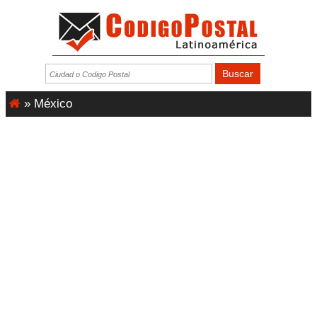
»
México