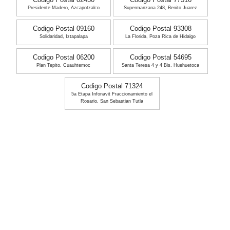
Presidente Madero, Azcapotzalco
Supermanzana 248, Benito Juarez
Codigo Postal 09160
Codigo Postal 93308
Solidaridad, Iztapalapa
La Florida, Poza Rica de Hidalgo
Codigo Postal 06200
Codigo Postal 54695
Plan Tepito, Cuauhtemoc
Santa Teresa 4 y 4 Bis, Huehuetoca
Codigo Postal 71324
5a Etapa Infonavit Fraccionamiento el
Rosario, San Sebastian Tutla