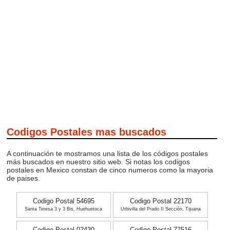
Codigos Postales mas buscados
A continuación te mostramos una lista de los códigos postales
más buscados en nuestro sitio web. Si notas los codigos
postales en Mexico constan de cinco numeros como la mayoria
de paises.
Codigo Postal 54695
Codigo Postal 22170
Santa Teresa 3 y 3 Bis, Huehuetoca
Urbivilla del Prado II Sección, Tijuana
Codigo Postal 02430
Codigo Postal 77516