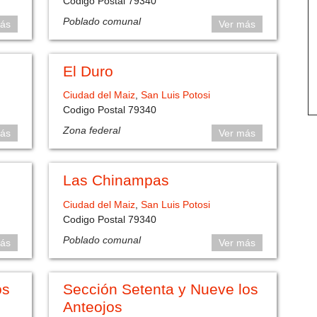
Codigo Postal 79340
Poblado comunal
ás
Ver más
El Duro
Ciudad del Maiz
,
San Luis Potosi
Codigo Postal 79340
Zona federal
ás
Ver más
Las Chinampas
Ciudad del Maiz
,
San Luis Potosi
Codigo Postal 79340
Poblado comunal
ás
Ver más
os
Sección Setenta y Nueve los
Anteojos