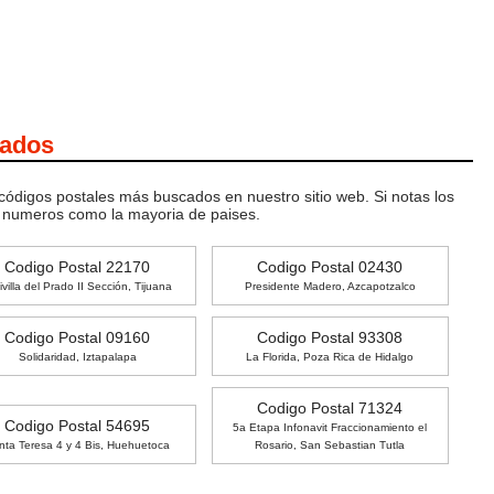
cados
 códigos postales más buscados en nuestro sitio web. Si notas los
o numeros como la mayoria de paises.
Codigo Postal 22170
Codigo Postal 02430
ivilla del Prado II Sección, Tijuana
Presidente Madero, Azcapotzalco
Codigo Postal 09160
Codigo Postal 93308
Solidaridad, Iztapalapa
La Florida, Poza Rica de Hidalgo
Codigo Postal 71324
Codigo Postal 54695
5a Etapa Infonavit Fraccionamiento el
nta Teresa 4 y 4 Bis, Huehuetoca
Rosario, San Sebastian Tutla