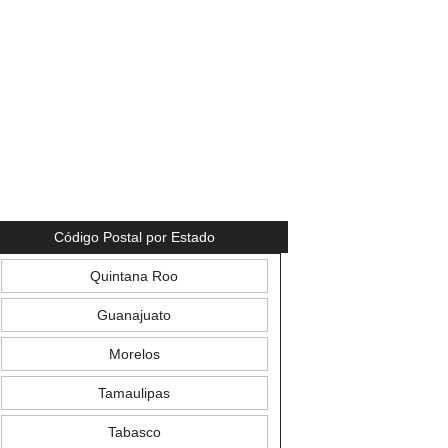
Código Postal por Estado
Quintana Roo
Guanajuato
Morelos
Tamaulipas
Tabasco