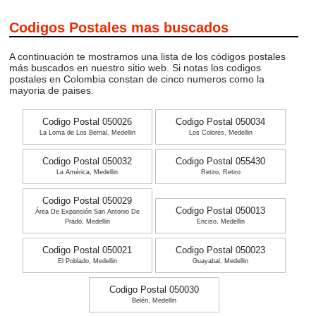
Codigos Postales mas buscados
A continuación te mostramos una lista de los códigos postales
más buscados en nuestro sitio web. Si notas los codigos
postales en Colombia constan de cinco numeros como la
mayoria de paises.
Codigo Postal 050026
Codigo Postal 050034
La Loma de Los Bernal, Medellin
Los Colores, Medellin
Codigo Postal 050032
Codigo Postal 055430
La América, Medellin
Retiro, Retiro
Codigo Postal 050029
Codigo Postal 050013
Área De Expansión San Antonio De
Prado, Medellin
Enciso, Medellin
Codigo Postal 050021
Codigo Postal 050023
El Poblado, Medellin
Guayabal, Medellin
Codigo Postal 050030
Belén, Medellin