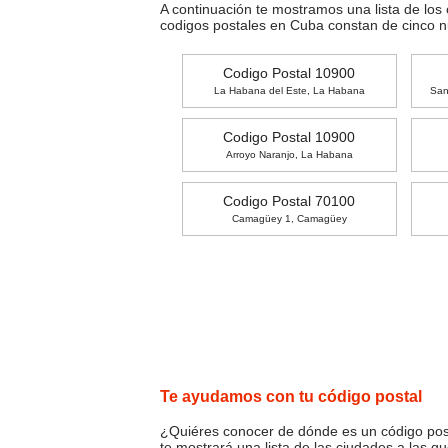
A continuación te mostramos una lista de los
codigos postales en Cuba constan de cinco 
Codigo Postal 10900
La Habana del Este, La Habana
San
Codigo Postal 10900
Arroyo Naranjo, La Habana
Codigo Postal 70100
Camagüey 1, Camagüey
Te ayudamos con tu código postal
¿Quiéres conocer de dónde es un código posta
te mostrará una lista de las ciudades a las q