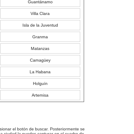
Guantánamo
Villa Clara
Isla de la Juventud
Granma
Matanzas
Camagüey
La Habana
Holguín
Artemisa
sionar el botón de buscar. Posteriormente se
una ciudad la puedes capturar en el cuadro de