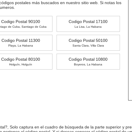
 códigos postales más buscados en nuestro sitio web. Si notas los
numeros.
Codigo Postal 90100
Codigo Postal 17100
tiago de Cuba, Santiago de Cuba
La Lisa, La Habana
Codigo Postal 11300
Codigo Postal 50100
Playa, La Habana
Santa Clara, Villa Clara
Codigo Postal 80100
Codigo Postal 10800
Holguín, Holguín
Boyeros, La Habana
l?, Solo captura en el cuadro de búsqueda de la parte superior y pre
ue pertence el código postal. Y si deseas conocer el código postal de 