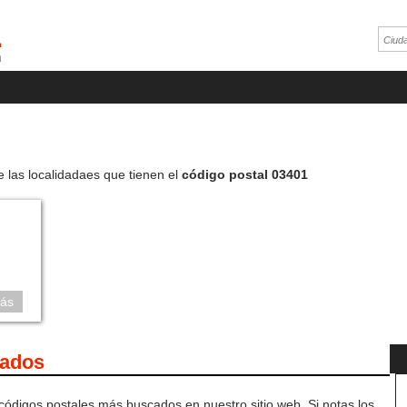
e las localidadaes que tienen el
código postal 03401
ás
cados
 códigos postales más buscados en nuestro sitio web. Si notas los