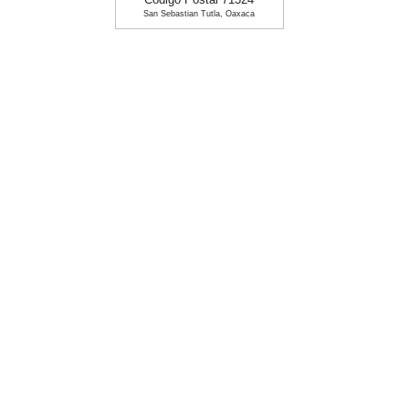
Codigo Postal 71324
San Sebastian Tutla, Oaxaca