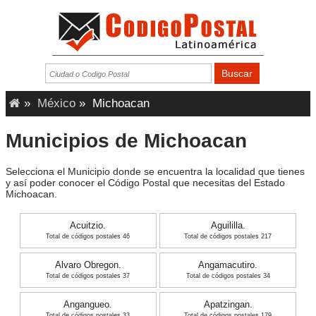
»
México
»
Michoacan
Municipios de Michoacan
Selecciona el Municipio donde se encuentra la localidad que tienes
y así poder conocer el Código Postal que necesitas del Estado
Michoacan.
Acuitzio.
Aguililla.
Total de códigos postales 46
Total de códigos postales 217
Alvaro Obregon.
Angamacutiro.
Total de códigos postales 37
Total de códigos postales 34
Angangueo.
Apatzingan.
Total de códigos postales 33
Total de códigos postales 179