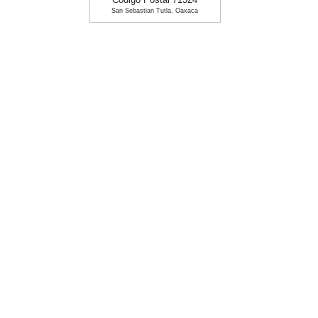
Codigo Postal 71324
San Sebastian Tutla, Oaxaca