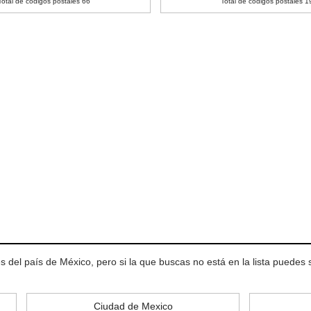
Total de códigos postales 66
Total de códigos postales 1
 del país de México, pero si la que buscas no está en la lista puedes
Ciudad de Mexico