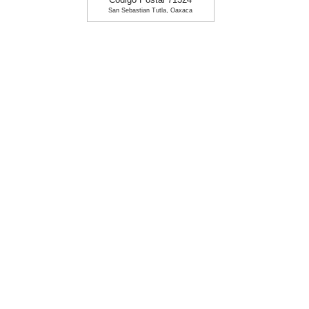
Codigo Postal 71324
San Sebastian Tutla, Oaxaca