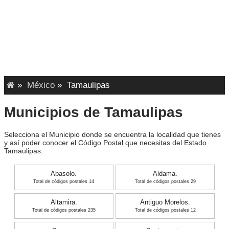
»
México
»
Tamaulipas
Municipios de Tamaulipas
Selecciona el Municipio donde se encuentra la localidad que tienes
y así poder conocer el Código Postal que necesitas del Estado
Tamaulipas.
Abasolo.
Aldama.
Total de códigos postales 14
Total de códigos postales 29
Altamira.
Antiguo Morelos.
Total de códigos postales 235
Total de códigos postales 12