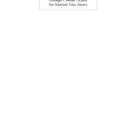
Codigo Postal 71324
San Sebastian Tutla, Oaxaca