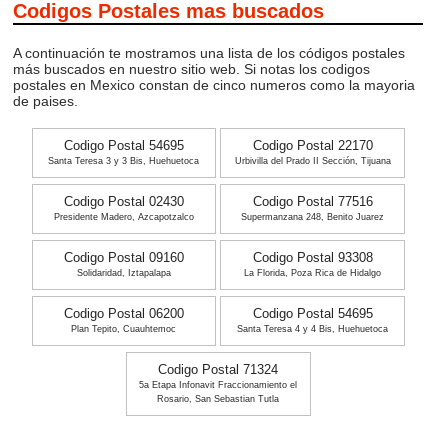
Codigos Postales mas buscados
A continuación te mostramos una lista de los códigos postales
más buscados en nuestro sitio web. Si notas los codigos
postales en Mexico constan de cinco numeros como la mayoria
de paises.
Codigo Postal 54695
Codigo Postal 22170
Santa Teresa 3 y 3 Bis, Huehuetoca
Urbivilla del Prado II Sección, Tijuana
Codigo Postal 02430
Codigo Postal 77516
Presidente Madero, Azcapotzalco
Supermanzana 248, Benito Juarez
Codigo Postal 09160
Codigo Postal 93308
Solidaridad, Iztapalapa
La Florida, Poza Rica de Hidalgo
Codigo Postal 06200
Codigo Postal 54695
Plan Tepito, Cuauhtemoc
Santa Teresa 4 y 4 Bis, Huehuetoca
Codigo Postal 71324
5a Etapa Infonavit Fraccionamiento el
Rosario, San Sebastian Tutla