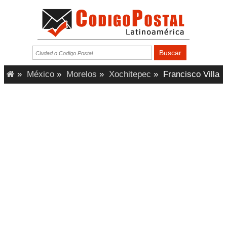
»
México
»
Morelos
»
Xochitepec
»
Francisco Villa