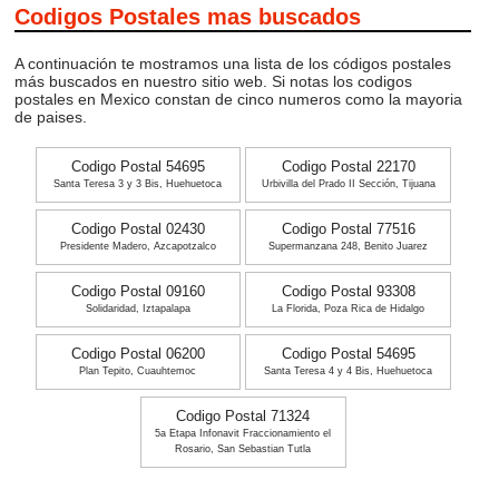
Codigos Postales mas buscados
A continuación te mostramos una lista de los códigos postales
más buscados en nuestro sitio web. Si notas los codigos
postales en Mexico constan de cinco numeros como la mayoria
de paises.
Codigo Postal 54695
Codigo Postal 22170
Santa Teresa 3 y 3 Bis, Huehuetoca
Urbivilla del Prado II Sección, Tijuana
Codigo Postal 02430
Codigo Postal 77516
Presidente Madero, Azcapotzalco
Supermanzana 248, Benito Juarez
Codigo Postal 09160
Codigo Postal 93308
Solidaridad, Iztapalapa
La Florida, Poza Rica de Hidalgo
Codigo Postal 06200
Codigo Postal 54695
Plan Tepito, Cuauhtemoc
Santa Teresa 4 y 4 Bis, Huehuetoca
Codigo Postal 71324
5a Etapa Infonavit Fraccionamiento el
Rosario, San Sebastian Tutla