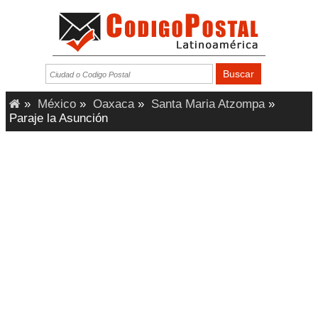
»
México
»
Oaxaca
»
Santa Maria Atzompa
»
Paraje la Asunción