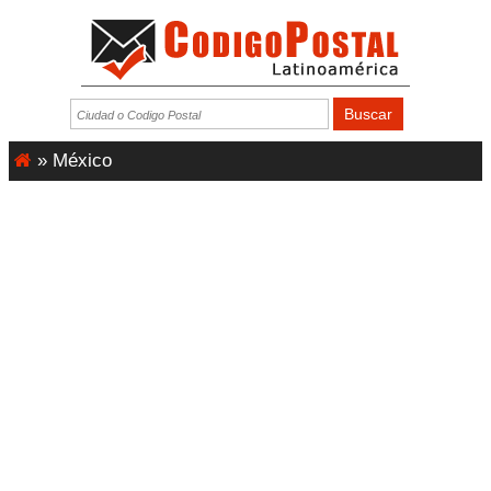
»
México