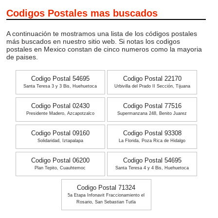
Codigos Postales mas buscados
A continuación te mostramos una lista de los códigos postales
más buscados en nuestro sitio web. Si notas los codigos
postales en Mexico constan de cinco numeros como la mayoria
de paises.
Codigo Postal 54695
Codigo Postal 22170
Santa Teresa 3 y 3 Bis, Huehuetoca
Urbivilla del Prado II Sección, Tijuana
Codigo Postal 02430
Codigo Postal 77516
Presidente Madero, Azcapotzalco
Supermanzana 248, Benito Juarez
Codigo Postal 09160
Codigo Postal 93308
Solidaridad, Iztapalapa
La Florida, Poza Rica de Hidalgo
Codigo Postal 06200
Codigo Postal 54695
Plan Tepito, Cuauhtemoc
Santa Teresa 4 y 4 Bis, Huehuetoca
Codigo Postal 71324
5a Etapa Infonavit Fraccionamiento el
Rosario, San Sebastian Tutla