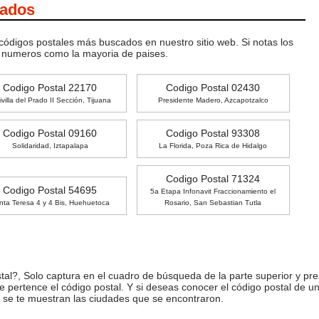
cados
 códigos postales más buscados en nuestro sitio web. Si notas los
o numeros como la mayoria de paises.
Codigo Postal 22170
Codigo Postal 02430
ivilla del Prado II Sección, Tijuana
Presidente Madero, Azcapotzalco
Codigo Postal 09160
Codigo Postal 93308
Solidaridad, Iztapalapa
La Florida, Poza Rica de Hidalgo
Codigo Postal 71324
Codigo Postal 54695
5a Etapa Infonavit Fraccionamiento el
nta Teresa 4 y 4 Bis, Huehuetoca
Rosario, San Sebastian Tutla
l?, Solo captura en el cuadro de búsqueda de la parte superior y pre
ue pertence el código postal. Y si deseas conocer el código postal de 
 se te muestran las ciudades que se encontraron.