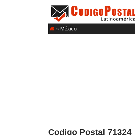
»
México
Codigo Postal 71324