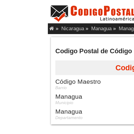
»
Nicaragua
»
Managua
»
Manag
Codigo Postal de Códig
Codi
Código Maestro
Barrio
Managua
Municipio
Managua
Departamento