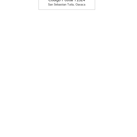
Codigo Postal 71324
San Sebastian Tutla, Oaxaca