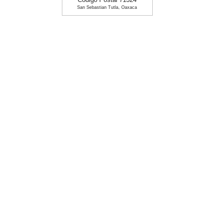
Codigo Postal 71324
San Sebastian Tutla, Oaxaca