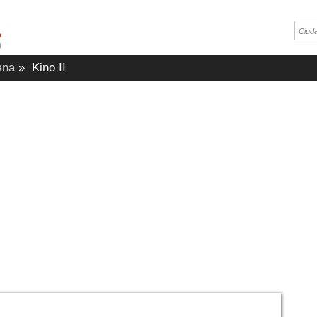
ana
»
Kino II