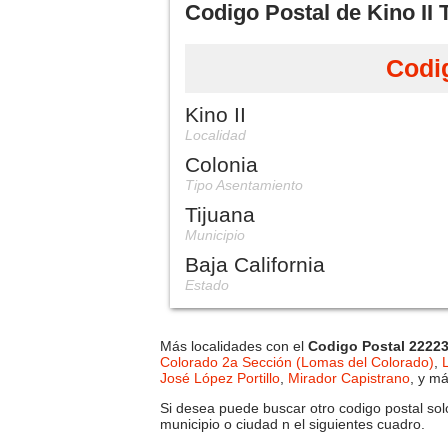
Codigo Postal de Kino II T
Codi
Kino II
Localidad
Colonia
Tipo Asentamiento
Tijuana
Municipio
Baja California
Estado
Más localidades con el
Codigo Postal 2222
Colorado 2a Sección (Lomas del Colorado)
,
José López Portillo
,
Mirador Capistrano
, y má
Si desea puede buscar otro codigo postal solo
municipio o ciudad n el siguientes cuadro.