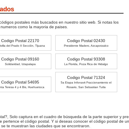
cados
 códigos postales más buscados en nuestro sitio web. Si notas los
o numeros como la mayoria de paises.
Codigo Postal 22170
Codigo Postal 02430
ivilla del Prado II Sección, Tijuana
Presidente Madero, Azcapotzalco
Codigo Postal 09160
Codigo Postal 93308
Solidaridad, Iztapalapa
La Florida, Poza Rica de Hidalgo
Codigo Postal 71324
Codigo Postal 54695
5a Etapa Infonavit Fraccionamiento el
nta Teresa 4 y 4 Bis, Huehuetoca
Rosario, San Sebastian Tutla
l?, Solo captura en el cuadro de búsqueda de la parte superior y pre
ue pertence el código postal. Y si deseas conocer el código postal de 
 se te muestran las ciudades que se encontraron.