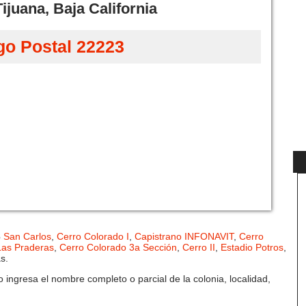
ijuana, Baja California
go Postal 22223
3
San Carlos
,
Cerro Colorado I
,
Capistrano INFONAVIT
,
Cerro
Las Praderas
,
Cerro Colorado 3a Sección
,
Cerro II
,
Estadio Potros
,
s.
 ingresa el nombre completo o parcial de la colonia, localidad,