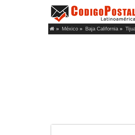
»
México
»
Baja California
»
Tiju