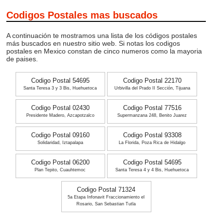
Codigos Postales mas buscados
A continuación te mostramos una lista de los códigos postales
más buscados en nuestro sitio web. Si notas los codigos
postales en Mexico constan de cinco numeros como la mayoria
de paises.
Codigo Postal 54695
Codigo Postal 22170
Santa Teresa 3 y 3 Bis, Huehuetoca
Urbivilla del Prado II Sección, Tijuana
Codigo Postal 02430
Codigo Postal 77516
Presidente Madero, Azcapotzalco
Supermanzana 248, Benito Juarez
Codigo Postal 09160
Codigo Postal 93308
Solidaridad, Iztapalapa
La Florida, Poza Rica de Hidalgo
Codigo Postal 06200
Codigo Postal 54695
Plan Tepito, Cuauhtemoc
Santa Teresa 4 y 4 Bis, Huehuetoca
Codigo Postal 71324
5a Etapa Infonavit Fraccionamiento el
Rosario, San Sebastian Tutla