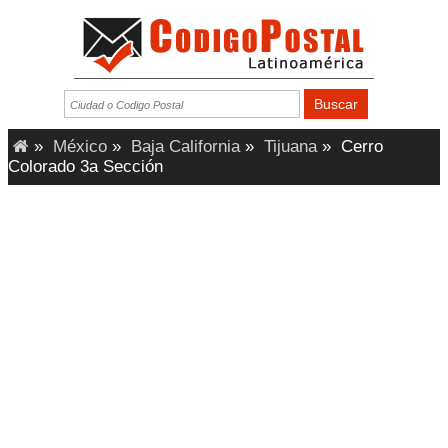
»
México
»
Baja California
»
Tijuana
»
Cerro
Colorado 3a Sección