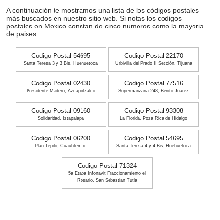
A continuación te mostramos una lista de los códigos postales
más buscados en nuestro sitio web. Si notas los codigos
postales en Mexico constan de cinco numeros como la mayoria
de paises.
Codigo Postal 54695
Codigo Postal 22170
Santa Teresa 3 y 3 Bis, Huehuetoca
Urbivilla del Prado II Sección, Tijuana
Codigo Postal 02430
Codigo Postal 77516
Presidente Madero, Azcapotzalco
Supermanzana 248, Benito Juarez
Codigo Postal 09160
Codigo Postal 93308
Solidaridad, Iztapalapa
La Florida, Poza Rica de Hidalgo
Codigo Postal 06200
Codigo Postal 54695
Plan Tepito, Cuauhtemoc
Santa Teresa 4 y 4 Bis, Huehuetoca
Codigo Postal 71324
5a Etapa Infonavit Fraccionamiento el
Rosario, San Sebastian Tutla