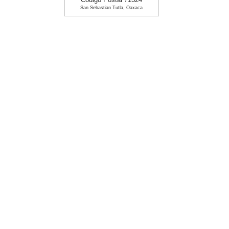
Codigo Postal 71324
San Sebastian Tutla, Oaxaca