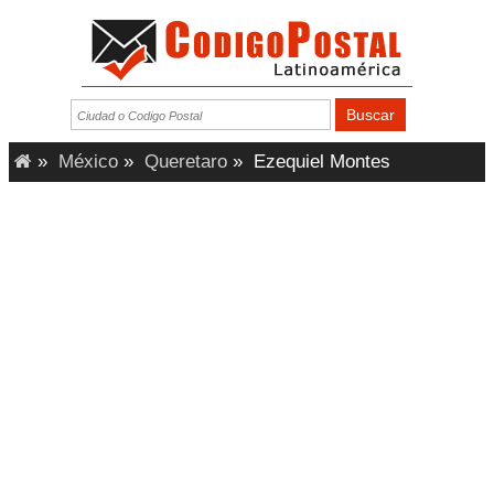
»
México
»
Queretaro
»
Ezequiel Montes