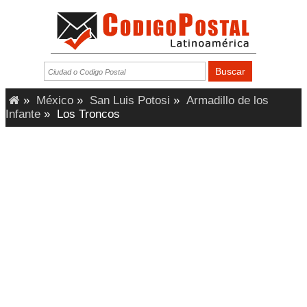
»
México
»
San Luis Potosi
»
Armadillo de los
Infante
»
Los Troncos