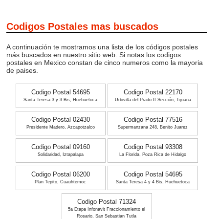
Codigos Postales mas buscados
A continuación te mostramos una lista de los códigos postales
más buscados en nuestro sitio web. Si notas los codigos
postales en Mexico constan de cinco numeros como la mayoria
de paises.
Codigo Postal 54695
Codigo Postal 22170
Santa Teresa 3 y 3 Bis, Huehuetoca
Urbivilla del Prado II Sección, Tijuana
Codigo Postal 02430
Codigo Postal 77516
Presidente Madero, Azcapotzalco
Supermanzana 248, Benito Juarez
Codigo Postal 09160
Codigo Postal 93308
Solidaridad, Iztapalapa
La Florida, Poza Rica de Hidalgo
Codigo Postal 06200
Codigo Postal 54695
Plan Tepito, Cuauhtemoc
Santa Teresa 4 y 4 Bis, Huehuetoca
Codigo Postal 71324
5a Etapa Infonavit Fraccionamiento el
Rosario, San Sebastian Tutla