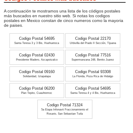
A continuación te mostramos una lista de los códigos postales
más buscados en nuestro sitio web. Si notas los codigos
postales en Mexico constan de cinco numeros como la mayoria
de paises.
Codigo Postal 54695
Codigo Postal 22170
Santa Teresa 3 y 3 Bis, Huehuetoca
Urbivilla del Prado II Sección, Tijuana
Codigo Postal 02430
Codigo Postal 77516
Presidente Madero, Azcapotzalco
Supermanzana 248, Benito Juarez
Codigo Postal 09160
Codigo Postal 93308
Solidaridad, Iztapalapa
La Florida, Poza Rica de Hidalgo
Codigo Postal 06200
Codigo Postal 54695
Plan Tepito, Cuauhtemoc
Santa Teresa 4 y 4 Bis, Huehuetoca
Codigo Postal 71324
5a Etapa Infonavit Fraccionamiento el
Rosario, San Sebastian Tutla