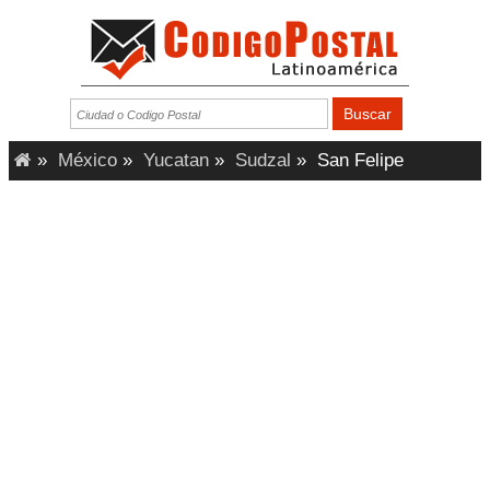
»
México
»
Yucatan
»
Sudzal
»
San Felipe