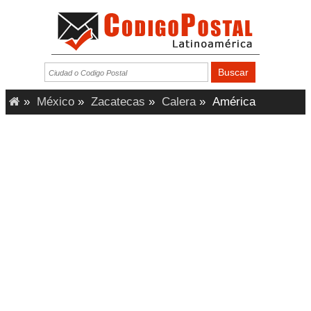
»
México
»
Zacatecas
»
Calera
»
América