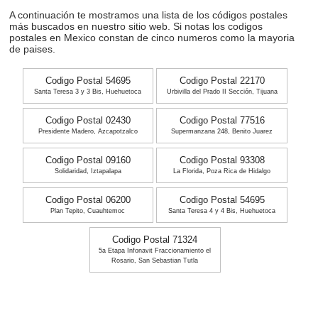
A continuación te mostramos una lista de los códigos postales
más buscados en nuestro sitio web. Si notas los codigos
postales en Mexico constan de cinco numeros como la mayoria
de paises.
Codigo Postal 54695
Codigo Postal 22170
Santa Teresa 3 y 3 Bis, Huehuetoca
Urbivilla del Prado II Sección, Tijuana
Codigo Postal 02430
Codigo Postal 77516
Presidente Madero, Azcapotzalco
Supermanzana 248, Benito Juarez
Codigo Postal 09160
Codigo Postal 93308
Solidaridad, Iztapalapa
La Florida, Poza Rica de Hidalgo
Codigo Postal 06200
Codigo Postal 54695
Plan Tepito, Cuauhtemoc
Santa Teresa 4 y 4 Bis, Huehuetoca
Codigo Postal 71324
5a Etapa Infonavit Fraccionamiento el
Rosario, San Sebastian Tutla