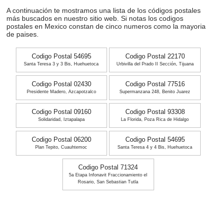
A continuación te mostramos una lista de los códigos postales
más buscados en nuestro sitio web. Si notas los codigos
postales en Mexico constan de cinco numeros como la mayoria
de paises.
Codigo Postal 54695
Codigo Postal 22170
Santa Teresa 3 y 3 Bis, Huehuetoca
Urbivilla del Prado II Sección, Tijuana
Codigo Postal 02430
Codigo Postal 77516
Presidente Madero, Azcapotzalco
Supermanzana 248, Benito Juarez
Codigo Postal 09160
Codigo Postal 93308
Solidaridad, Iztapalapa
La Florida, Poza Rica de Hidalgo
Codigo Postal 06200
Codigo Postal 54695
Plan Tepito, Cuauhtemoc
Santa Teresa 4 y 4 Bis, Huehuetoca
Codigo Postal 71324
5a Etapa Infonavit Fraccionamiento el
Rosario, San Sebastian Tutla