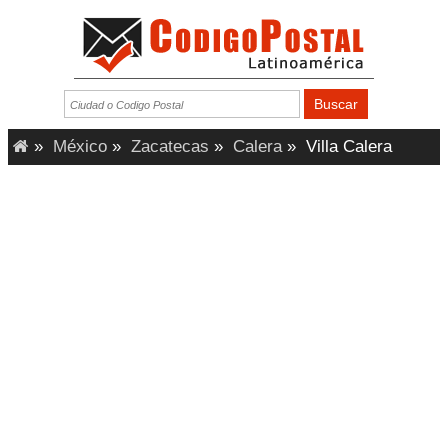
»
México
»
Zacatecas
»
Calera
»
Villa Calera