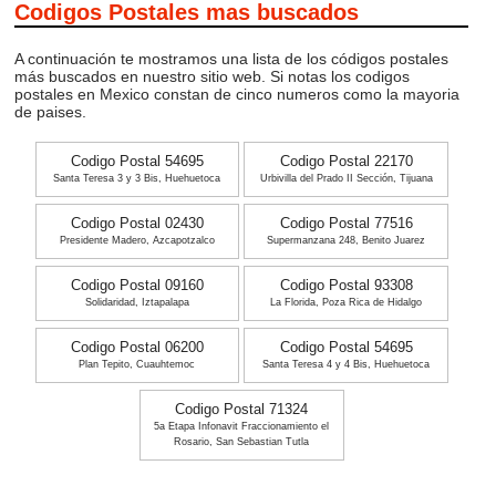
Codigos Postales mas buscados
A continuación te mostramos una lista de los códigos postales
más buscados en nuestro sitio web. Si notas los codigos
postales en Mexico constan de cinco numeros como la mayoria
de paises.
Codigo Postal 54695
Codigo Postal 22170
Santa Teresa 3 y 3 Bis, Huehuetoca
Urbivilla del Prado II Sección, Tijuana
Codigo Postal 02430
Codigo Postal 77516
Presidente Madero, Azcapotzalco
Supermanzana 248, Benito Juarez
Codigo Postal 09160
Codigo Postal 93308
Solidaridad, Iztapalapa
La Florida, Poza Rica de Hidalgo
Codigo Postal 06200
Codigo Postal 54695
Plan Tepito, Cuauhtemoc
Santa Teresa 4 y 4 Bis, Huehuetoca
Codigo Postal 71324
5a Etapa Infonavit Fraccionamiento el
Rosario, San Sebastian Tutla