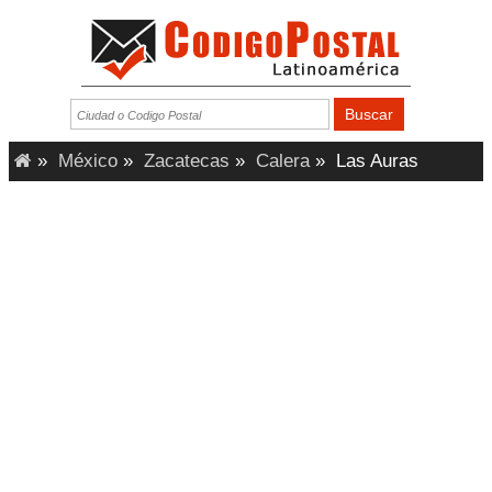
»
México
»
Zacatecas
»
Calera
»
Las Auras