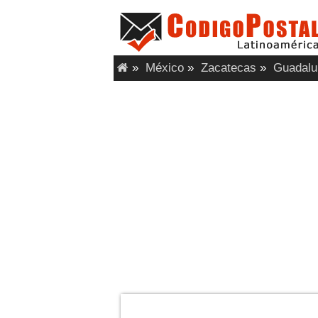
»
México
»
Zacatecas
»
Guadalu