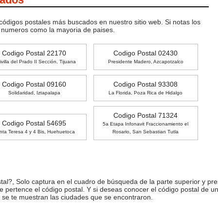
 códigos postales más buscados en nuestro sitio web. Si notas los
o numeros como la mayoria de paises.
Codigo Postal 22170
Codigo Postal 02430
ivilla del Prado II Sección, Tijuana
Presidente Madero, Azcapotzalco
Codigo Postal 09160
Codigo Postal 93308
Solidaridad, Iztapalapa
La Florida, Poza Rica de Hidalgo
Codigo Postal 71324
Codigo Postal 54695
5a Etapa Infonavit Fraccionamiento el
nta Teresa 4 y 4 Bis, Huehuetoca
Rosario, San Sebastian Tutla
l?, Solo captura en el cuadro de búsqueda de la parte superior y pre
ue pertence el código postal. Y si deseas conocer el código postal de 
 se te muestran las ciudades que se encontraron.