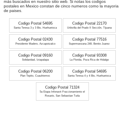
más buscados en nuestro sitio web. Si notas los codigos
postales en Mexico constan de cinco numeros como la mayoria
de paises.
Codigo Postal 54695
Codigo Postal 22170
Santa Teresa 3 y 3 Bis, Huehuetoca
Urbivilla del Prado II Sección, Tijuana
Codigo Postal 02430
Codigo Postal 77516
Presidente Madero, Azcapotzalco
Supermanzana 248, Benito Juarez
Codigo Postal 09160
Codigo Postal 93308
Solidaridad, Iztapalapa
La Florida, Poza Rica de Hidalgo
Codigo Postal 06200
Codigo Postal 54695
Plan Tepito, Cuauhtemoc
Santa Teresa 4 y 4 Bis, Huehuetoca
Codigo Postal 71324
5a Etapa Infonavit Fraccionamiento el
Rosario, San Sebastian Tutla