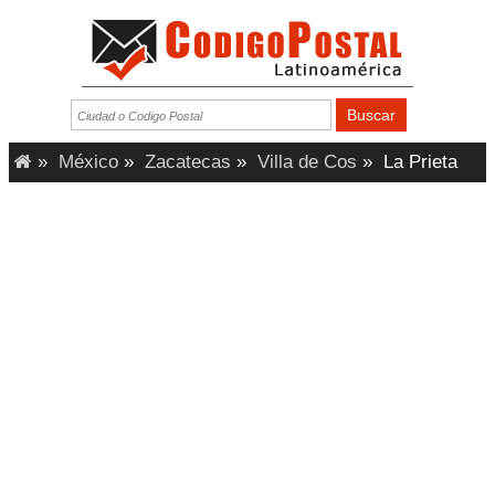
»
México
»
Zacatecas
»
Villa de Cos
»
La Prieta