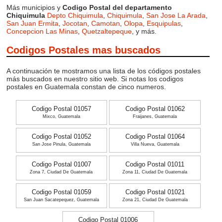
Más municipios y
Codigo Postal del departamento
Chiquimula
Depto Chiquimula
,
Chiquimula
,
San Jose La Arada
,
San Juan Ermita
,
Jocotan
,
Camotan
,
Olopa
,
Esquipulas
,
Concepcion Las Minas
,
Quetzaltepeque
, y más.
Codigos Postales mas buscados
A continuación te mostramos una lista de los códigos postales
más buscados en nuestro sitio web. Si notas los codigos
postales en Guatemala constan de cinco numeros.
Codigo Postal 01057
Codigo Postal 01062
Mixco, Guatemala
Fraijanes, Guatemala
Codigo Postal 01052
Codigo Postal 01064
San Jose Pinula, Guatemala
Villa Nueva, Guatemala
Codigo Postal 01007
Codigo Postal 01011
Zona 7, Ciudad De Guatemala
Zona 11, Ciudad De Guatemala
Codigo Postal 01059
Codigo Postal 01021
San Juan Sacatepequez, Guatemala
Zona 21, Ciudad De Guatemala
Codigo Postal 01006