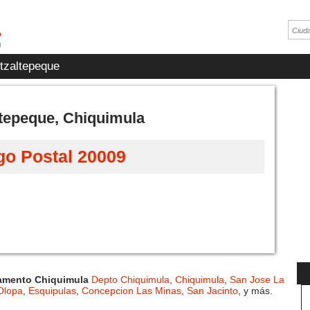
zaltepeque
ltepeque, Chiquimula
go Postal 20009
tamento Chiquimula
Depto Chiquimula
,
Chiquimula
,
San Jose La
Olopa
,
Esquipulas
,
Concepcion Las Minas
,
San Jacinto
, y más.