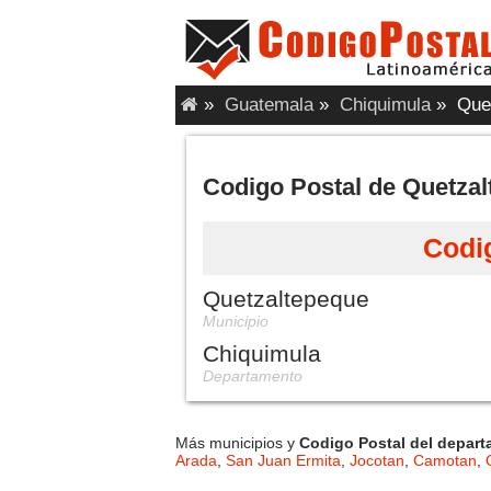
»
Guatemala
»
Chiquimula
»
Quet
Codigo Postal de Quetza
Codi
Quetzaltepeque
Municipio
Chiquimula
Departamento
Más municipios y
Codigo Postal del depar
Arada
,
San Juan Ermita
,
Jocotan
,
Camotan
,