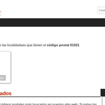
e las localidadaes que tienen el
código postal 01021
ás
cados
 códigos postales más buscados en nuestro sitio web. Si notas los