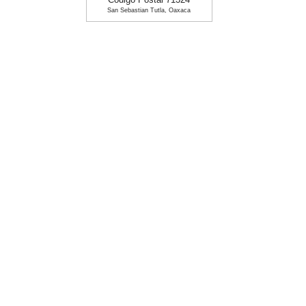
Codigo Postal 71324
San Sebastian Tutla, Oaxaca