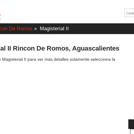
ncon De Romos
»
Magisterial II
ial II Rincon De Romos, Aguascalientes
 Magisterial II para ver más detalles solamente selecciona la