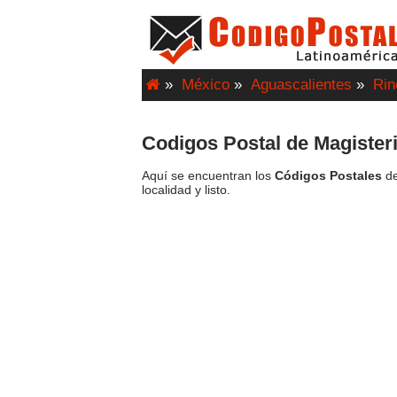
»
México
»
Aguascalientes
»
Ri
Codigos Postal de Magister
Aquí se encuentran los
Códigos Postales
de
localidad y listo.