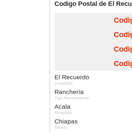
Codigo Postal de El Recu
Codi
Codi
Codi
Codi
El Recuerdo
Localidad
Ranchería
Tipo Asentamiento
Acala
Municipio
Chiapas
Estado