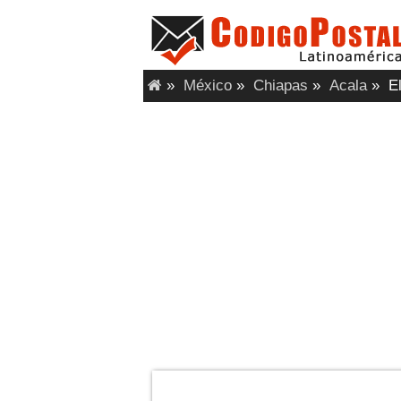
»
México
»
Chiapas
»
Acala
»
El