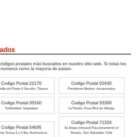
cados
 códigos postales más buscados en nuestro sitio web. Si notas los
o numeros como la mayoria de paises.
Codigo Postal 22170
Codigo Postal 02430
ivilla del Prado II Sección, Tijuana
Presidente Madero, Azcapotzalco
Codigo Postal 09160
Codigo Postal 93308
Solidaridad, Iztapalapa
La Florida, Poza Rica de Hidalgo
Codigo Postal 71324
Codigo Postal 54695
5a Etapa Infonavit Fraccionamiento el
nta Teresa 4 y 4 Bis, Huehuetoca
Rosario, San Sebastian Tutla