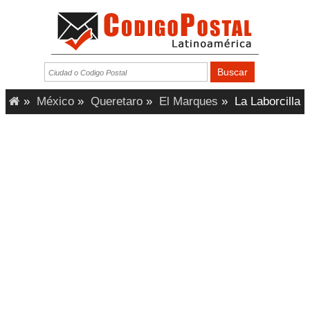
»
México
»
Queretaro
»
El Marques
»
La Laborcilla