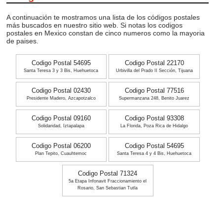
A continuación te mostramos una lista de los códigos postales
más buscados en nuestro sitio web. Si notas los codigos
postales en Mexico constan de cinco numeros como la mayoria
de paises.
Codigo Postal 54695
Codigo Postal 22170
Santa Teresa 3 y 3 Bis, Huehuetoca
Urbivilla del Prado II Sección, Tijuana
Codigo Postal 02430
Codigo Postal 77516
Presidente Madero, Azcapotzalco
Supermanzana 248, Benito Juarez
Codigo Postal 09160
Codigo Postal 93308
Solidaridad, Iztapalapa
La Florida, Poza Rica de Hidalgo
Codigo Postal 06200
Codigo Postal 54695
Plan Tepito, Cuauhtemoc
Santa Teresa 4 y 4 Bis, Huehuetoca
Codigo Postal 71324
5a Etapa Infonavit Fraccionamiento el
Rosario, San Sebastian Tutla