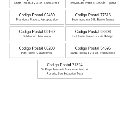
Santa Teresa 3 y 3 Bis, Huehuetoca
Urbivilla del Prado II Sección, Tijuana
Codigo Postal 02430
Codigo Postal 77516
Presidente Madero, Azcapotzalco
Supermanzana 248, Benito Juarez
Codigo Postal 09160
Codigo Postal 93308
Solidaridad, Iztapalapa
La Florida, Poza Rica de Hidalgo
Codigo Postal 06200
Codigo Postal 54695
Plan Tepito, Cuauhtemoc
Santa Teresa 4 y 4 Bis, Huehuetoca
Codigo Postal 71324
5a Etapa Infonavit Fraccionamiento el
Rosario, San Sebastian Tutla