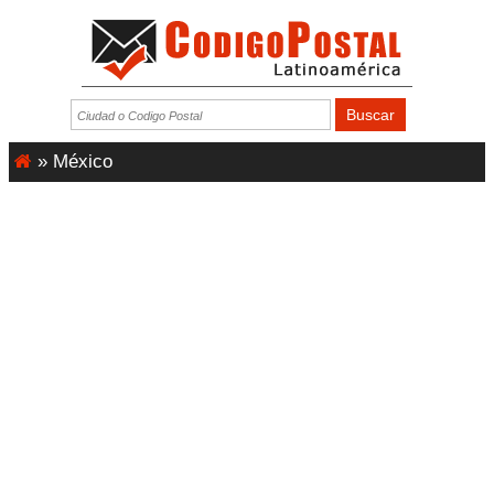
»
México